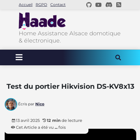
Accueil
RGPD
Contact
Home Assistance Alsace domotique
& électronique.
Test du portier Hikvision DS-KV8x13
Écris par
Nico
13 avril 2025
12 min
de lecture
Cet Article a été vu
...
fois