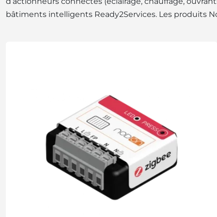
d’actionneurs connectés (éclairage, chauffage, ouvrant
bâtiments intelligents Ready2Services. Les produits No