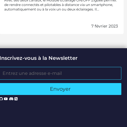
Avec ses deux canaux, le Module Éclairage ON/OFF Zigbee permet
de rendre connectés et pilotables à distance via un smartphone,
automatiquement ou à la voix un ou deux éclairages. Il...
7 février 2023
Inscrivez-vous à la Newsletter