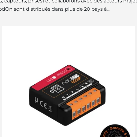
s, capteurs, prises) et collaborons avec des acteurs maj
dOn sont distribués dans plus de 20 pays à...