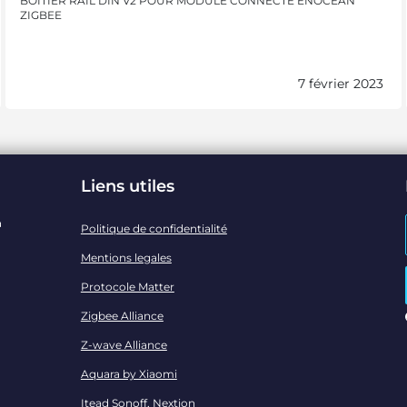
BOITIER RAIL DIN V2 POUR MODULE CONNECTE ENOCEAN
ZIGBEE
7 février 2023
Liens utiles
a
Politique de confidentialité
Mentions legales
Protocole Matter
Zigbee Alliance
Z-wave Alliance
Aquara by Xiaomi
Itead Sonoff, Nextion