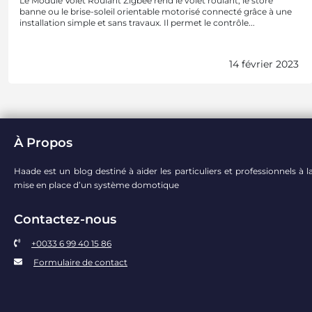
Le Module Volet Roulant Zigbee rend le volet roulant, le store
banne ou le brise-soleil orientable motorisé connecté grâce à une
installation simple et sans travaux. Il permet le contrôle...
14 février 2023
À Propos
Haade est un blog destiné à aider les particuliers et professionnels à l
mise en place d’un système domotique
Contactez-nous
+0033 6 99 40 15 86
Formulaire de contact