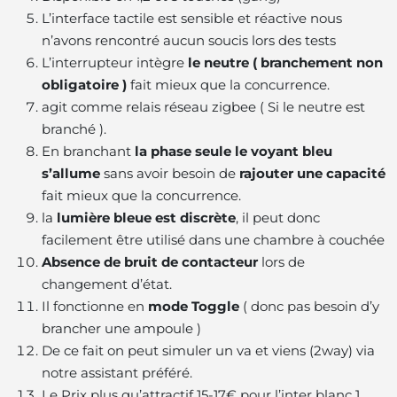
L’interface tactile est sensible et réactive nous
n’avons rencontré aucun soucis lors des tests
L’interrupteur intègre
le neutre ( branchement non
obligatoire )
fait mieux que la concurrence
.
agit comme relais réseau zigbee ( Si le neutre est
branché ).
En branchant
la phase seule le voyant bleu
s’allume
sans avoir besoin de
rajouter une capacité
fait mieux que la concurrence
.
la
lumière bleue est discrète
, il peut donc
facilement être utilisé dans une chambre à couchée
Absence de bruit de contacteur
lors de
changement d’état.
Il fonctionne en
mode Toggle
( donc pas besoin d’y
brancher une ampoule )
De ce fait on peut simuler un va et viens (2way) via
notre assistant préféré.
Le Prix plus qu’attractif 15-17€ pour l’inter blanc 1