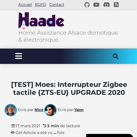
Accueil
RGPD
Contact
Home Assistance Alsace domotique
& électronique.
[TEST] Moes: Interrupteur Zigbee
tactile {ZTS-EU} UPGRADE 2020
Écris par
Nico
Écris par
Yann
17 mars 2021
3 min
de lecture
Cet Article a été vu
...
fois