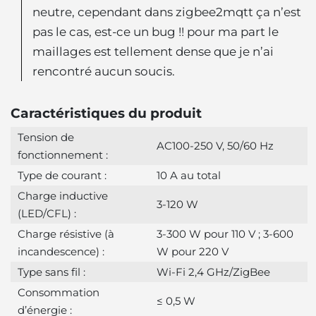
neutre,
cependant dans zigbee2mqtt ça n’est
pas le cas, est-ce un bug !! pour ma part le
maillages est tellement dense que je n’ai
rencontré aucun soucis.
Caractéristiques du produit
Tension de
AC100-250 V, 50/60 Hz
fonctionnement :
Type de courant :
10 A au total
Charge inductive
3-120 W
(LED/CFL) :
Charge résistive (à
3-300 W pour 110 V ; 3-600
incandescence) :
W pour 220 V
Type sans fil :
Wi-Fi 2,4 GHz/ZigBee
Consommation
≤ 0,5 W
d’énergie :