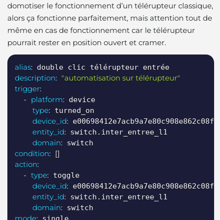
domotiser le fonctionnement d’un télérupteur classique,
alors ça fonctionne parfaitement,
mais attention tout de
même en cas de fonctionnement car le télérupteur
pourrait rester en position ouvert et cramer.
Copy
alias
:
description
:
"automatisation sur télérupteur"
trigger
:
-
platform
:
 device

type
:
 turned_on

device_id
:
 e00698412e7acb9a7e80c908e862c08f

entity_id
:
 switch.inter_entree_l1

domain
:
condition
:
[
]
action
:
-
type
:
 toggle

device_id
:
 e00698412e7acb9a7e80c908e862c08f

entity_id
:
 switch.inter_entree_l1

domain
:
mode
:
 single