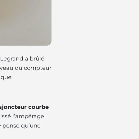
Legrand a brûlé
niveau du compteur
ique.
disjoncteur courbe
baissé l’ampérage
je pense qu’une