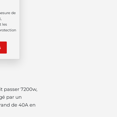
mesure de
,
t les
protection
s
it passer 7200w,
gé par un
grand de 40A en