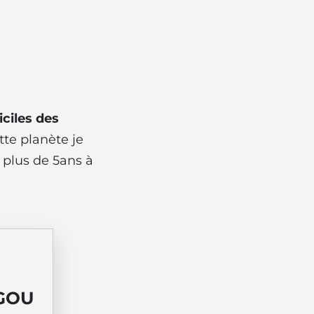
iciles des
te planète je
 plus de 5ans à
NGOU