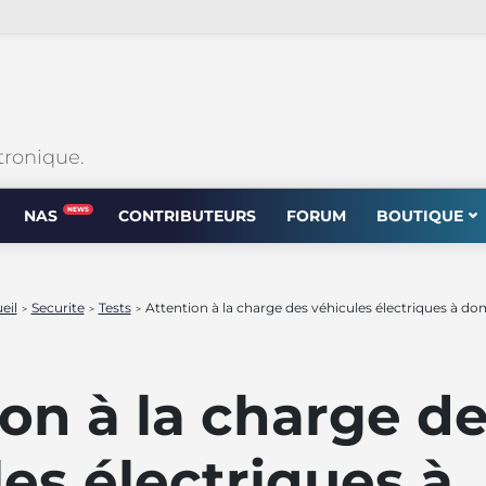
tronique.
NEWS
NAS
CONTRIBUTEURS
FORUM
BOUTIQUE
eil
Securite
Tests
Attention à la charge des véhicules électriques à dom
>
>
>
on à la charge d
es électriques à