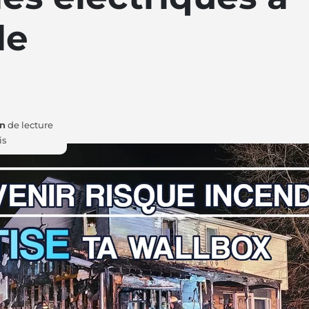
le
in
de lecture
is