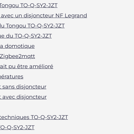
 Tongou TO-Q-SY2-JZT
avec un disjoncteur NF Legrand
 du Tongou TO-Q-SY2-JZT
que du TO-Q-SY2-JZT
 la domotique
s Zigbee2mqtt
ait pu être amélioré
ératures
sans disjoncteur
avec disjoncteur
 techniques TO-Q-SY2-JZT
 TO-Q-SY2-JZT