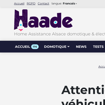
Accueil
RGPD
Contact
langue:
Francais
Home Assistance Alsace domotique & élec
ACCUEIL
DOMOTIQUE
NEWS
TESTS
176
Accu
Attenti
véhicul