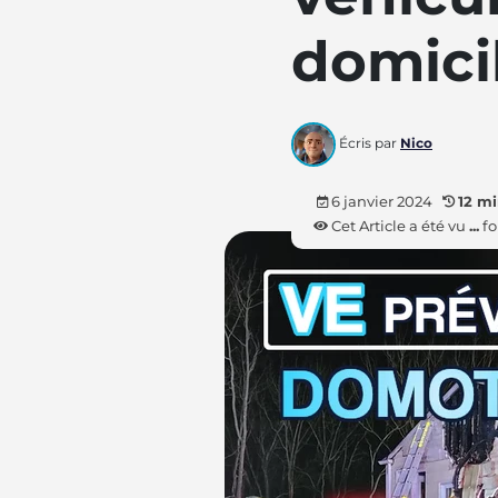
domici
Écris par
Nico
6 janvier 2024
12 m
Cet Article a été vu
...
fo