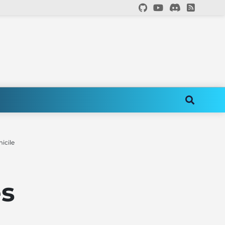
icile
es