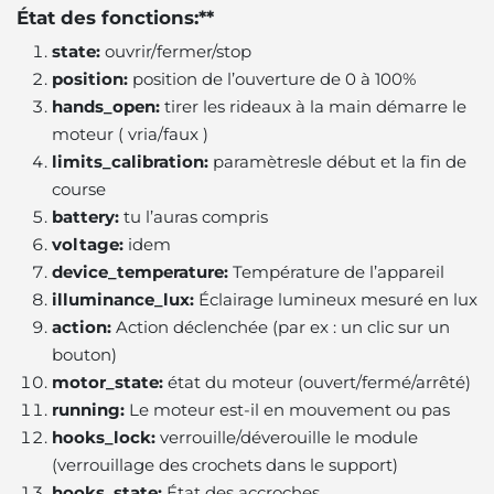
État des fonctions:**
state:
ouvrir/fermer/stop
position:
position de l’ouverture de 0 à 100%
hands_open:
tirer les rideaux à la main démarre le
moteur ( vria/faux )
limits_calibration:
paramètresle début et la fin de
course
battery:
tu l’auras compris
voltage:
idem
device_temperature:
Température de l’appareil
illuminance_lux:
Éclairage lumineux mesuré en lux
action:
Action déclenchée (par ex : un clic sur un
bouton)
motor_state:
état du moteur (ouvert/fermé/arrêté)
running:
Le moteur est-il en mouvement ou pas
hooks_lock:
verrouille/déverouille le module
(verrouillage des crochets dans le support)
hooks_state:
État des accroches