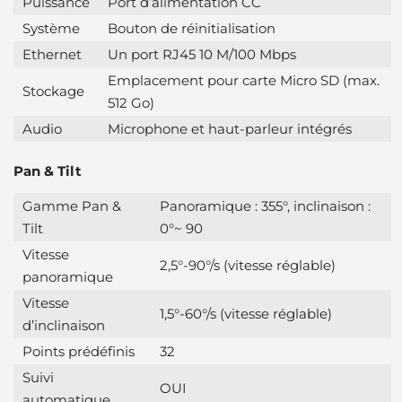
Puissance
Port d’alimentation CC
Système
Bouton de réinitialisation
Ethernet
Un port RJ45 10 M/100 Mbps
Emplacement pour carte Micro SD (max.
Stockage
512 Go)
Audio
Microphone et haut-parleur intégrés
Pan & Tilt
Gamme Pan &
Panoramique : 355°, inclinaison :
Tilt
0°~ 90
Vitesse
2,5°-90°/s (vitesse réglable)
panoramique
Vitesse
1,5°-60°/s (vitesse réglable)
d’inclinaison
Points prédéfinis
32
Suivi
OUI
automatique