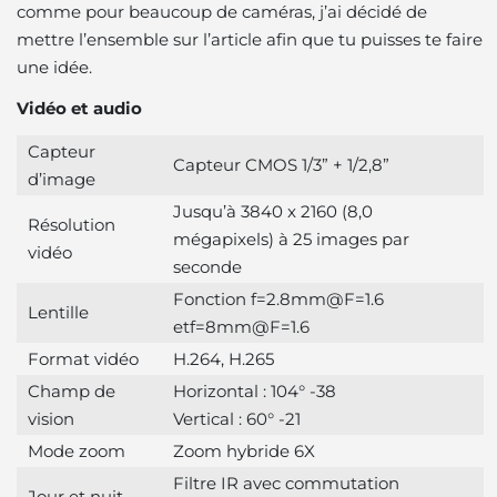
comme pour beaucoup de caméras, j’ai décidé de
mettre l’ensemble sur l’article afin que tu puisses te faire
une idée.
Vidéo et audio
Capteur
Capteur CMOS 1/3” + 1/2,8”
d’image
Jusqu’à 3840 x 2160 (8,0
Résolution
mégapixels) à 25 images par
vidéo
seconde
Fonction f=2.8mm@F=1.6
Lentille
etf=8mm@F=1.6
Format vidéo
H.264, H.265
Champ de
Horizontal : 104° -38
vision
Vertical : 60° -21
Mode zoom
Zoom hybride 6X
Filtre IR avec commutation
Jour et nuit