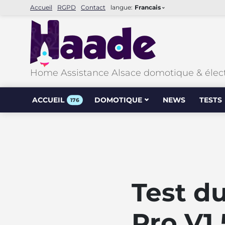
Accueil
RGPD
Contact
langue:
Francais
Home Assistance Alsace domotique & élec
ACCUEIL
DOMOTIQUE
NEWS
TESTS
176
Test d
Pro V1.