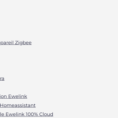
pareil Zigbee
ra
ion Ewelink
s Homeassistant
le Ewelink 100% Cloud