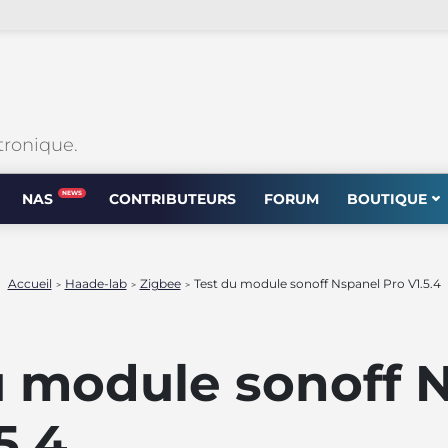
tronique.
NEWS
NAS
CONTRIBUTEURS
FORUM
BOUTIQUE
Accueil
Haade-lab
Zigbee
Test du module sonoff Nspanel Pro V1.5.4
>
>
>
u module sonoff 
5.4