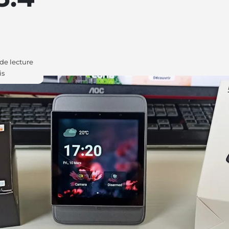
de lecture
is