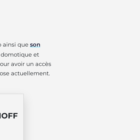
o ainsi que
son
e domotique et
our avoir un accès
pose actuellement.
NOFF