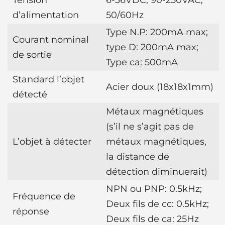
Tension
6-36VDC; 90-250VAC,
d’alimentation
50/60Hz
Type N.P: 200mA max;
Courant nominal
type D: 200mA max;
de sortie
Type ca: 500mA
Standard l’objet
Acier doux (18x18x1mm)
détecté
Métaux magnétiques
(s’il ne s’agit pas de
L’objet à détecter
métaux magnétiques,
la distance de
détection diminuerait)
NPN ou PNP: 0.5kHz;
Fréquence de
Deux fils de cc: 0.5kHz;
réponse
Deux fils de ca: 25Hz