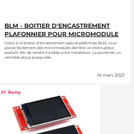
BLM - BOITIER D'ENCASTREMENT
PLAFONNIER POUR MICROMODULE
Grâce à ce boîtier d’encastrement special plafonnier BLM, vous
placez facilement des micromodules derrière un interrupteur
existant afin de rendre invisible votre installation. La poche est un
véritable atout puisqu’elle...
14 mars 2023