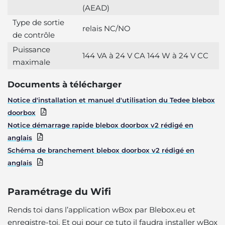
(AEAD)
Type de sortie
relais NC/NO
de contrôle
Puissance
144 VA à 24 V CA 144 W à 24 V CC
maximale
Documents à télécharger
Notice d'installation et manuel d'utilisation du Tedee blebox
doorbox
Notice démarrage rapide blebox doorbox v2 rédigé en
anglais
Schéma de branchement blebox doorbox v2 rédigé en
anglais
Paramétrage du Wifi
Rends toi dans l’application wBox par Blebox.eu et
enregistre-toi. Et oui pour ce tuto il faudra installer wBox