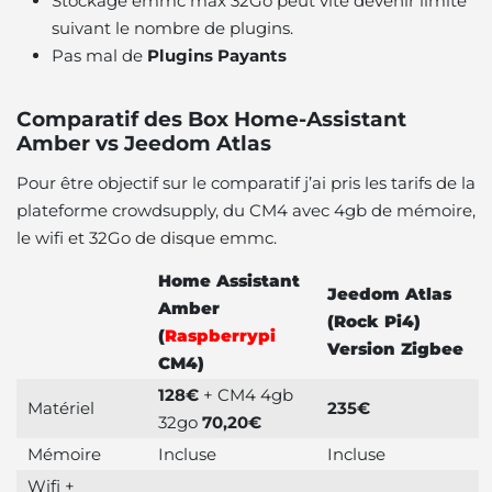
Stockage emmc max 32Go peut vite devenir limite
suivant le nombre de plugins.
Pas mal de
Plugins Payants
Comparatif des Box Home-Assistant
Amber vs Jeedom Atlas
Pour être objectif sur le comparatif j’ai pris les tarifs de la
plateforme crowdsupply, du CM4 avec 4gb de mémoire,
le wifi et 32Go de disque emmc.
Home Assistant
Jeedom Atlas
Amber
(Rock Pi4)
(
Raspberrypi
Version Zigbee
CM4)
128€
+ CM4 4gb
Matériel
235€
32go
70,20€
Mémoire
Incluse
Incluse
Wifi +