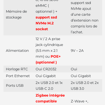
support ssd
eMMC (
NVMe ajout
Mémoire de
optionnel ) +
d’une carte
stockage
support ssd
d’extension non
NVMe M.2
compris lors de
socket
l’achat.
12 V / 2 A prise
jack cylindrique
Alimentation
(5.5 mm x 2.1
9V – 2A
mm) ou
POE+
(optionnel )
Horloge RTC
Oui CR2032
Oui
Port Ethernet
Oui Gigabit
Oui Gigabit
2x USB 2.0 et 1x
2x USB 2.0 et 2x
Ports USB
USB-C 2.0
USB 3.0
Zigbee intégrée
compatible
Z-Wave +,