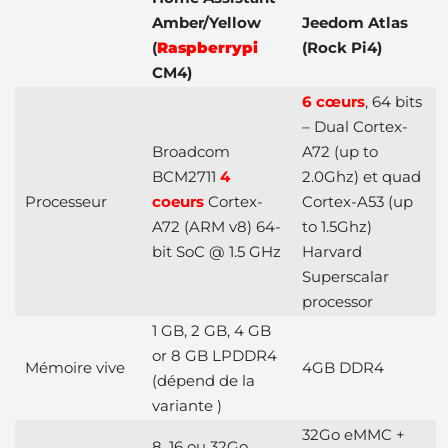
Amber/Yellow
Jeedom Atlas
(
Raspberrypi
(Rock Pi4)
CM4)
6 cœurs
, 64 bits
– Dual Cortex-
Broadcom
A72 (up to
BCM2711
4
2.0Ghz) et quad
Processeur
coeurs
Cortex-
Cortex-A53 (up
A72 (ARM v8) 64-
to 1.5Ghz)
bit SoC @ 1.5 GHz
Harvard
Superscalar
processor
1 GB, 2 GB, 4 GB
or 8 GB LPDDR4
Mémoire vive
4GB DDR4
(dépend de la
variante )
32Go eMMC +
8, 16 ou 32Go