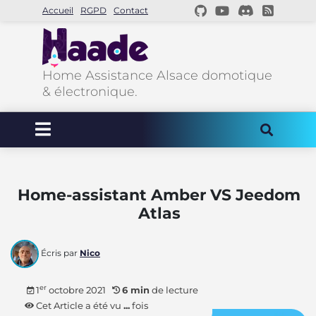
Accueil
RGPD
Contact
Home Assistance Alsace domotique
& électronique.
Home-assistant Amber VS Jeedom
Atlas
Écris par
Nico
er
1
octobre 2021
6 min
de lecture
Cet Article a été vu
...
fois