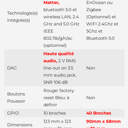
Matter,
EnOcean ou
bluetooth 5.0 et
Zigbee
Technologie(s)
wireless LAN, 2.4
(Optionnel) et
intégrée(s)
GHz and 5.0 GHz
WIFI 2.4Ghz et
IEEE
5Ghz et
802.11b/g/n/ac
Bluetooth 5.0
(optionnel)
Haute qualité
audio,
2 V RMS
DAC
line-out on 3.5
Non
mm audio jack,
SNR 106 dB
Rouge: factory
Boutons
reset Bleu: à
Non
Poussoir
définir
GPIO
10 broches
40 Broches
123 mm x 123
90mm x 68mm
Dimensions